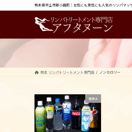
コ
ナ
熊本県宇土市新小路町｜女性にも男性にも人気のリンパマッ
ン
ビ
テ
ゲ
ン
ー
ツ
シ
へ
ョ
ス
ン
キ
に
ッ
移
プ
動
熊本 リンパトリートメント専門店
ノンカロリー
健康法