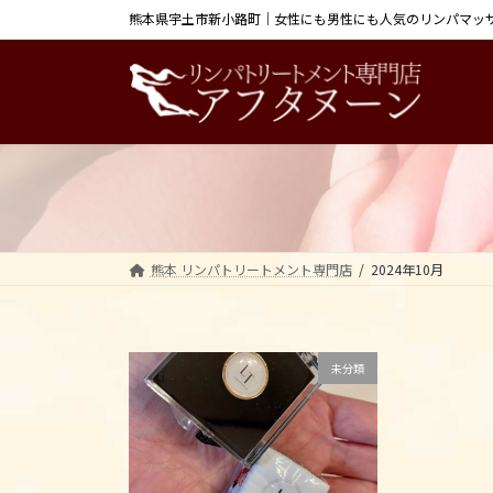
コ
ナ
熊本県宇土市新小路町｜女性にも男性にも人気のリンパマッ
ン
ビ
テ
ゲ
ン
ー
ツ
シ
へ
ョ
ス
ン
キ
に
ッ
移
プ
動
熊本 リンパトリートメント専門店
2024年10月
未分類