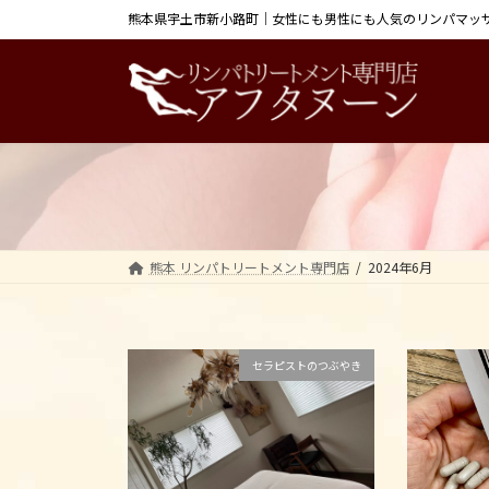
コ
ナ
熊本県宇土市新小路町｜女性にも男性にも人気のリンパマッ
ン
ビ
テ
ゲ
ン
ー
ツ
シ
へ
ョ
ス
ン
キ
に
ッ
移
プ
動
熊本 リンパトリートメント専門店
2024年6月
セラピストのつぶやき