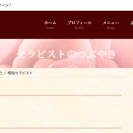
サージ！
ホーム
プロフィール
メニュー
Home
Profile
Menu
セラピストのつぶやき
き
細指セラピスト