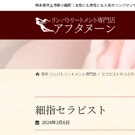
コ
ナ
熊本県宇土市新小路町｜女性にも男性にも人気のリンパマッ
ン
ビ
テ
ゲ
ン
ー
ツ
シ
へ
ョ
ス
ン
キ
に
ッ
移
プ
動
熊本 リンパトリートメント専門店
セラピストのつぶや
細指セラピスト
2024年2月6日