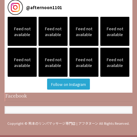
@
afternoon1101
Feed not
Feed not
Feed not
Feed not
available
available
available
available
Feed not
Feed not
Feed not
Feed not
available
available
available
available
Follow on Instagram
Facebook
Copyright © 熊本のリンパマッサージ専門店❘アフタヌーン All Rights Reserved.